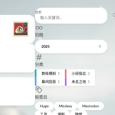
搜索
归档
2025
9
分类
数枝横斜
5
小径指北
2
幕间回音
1
未名之地
1
标签云
Hugo
Misskey
Mastodon
工具
湘剧
随想