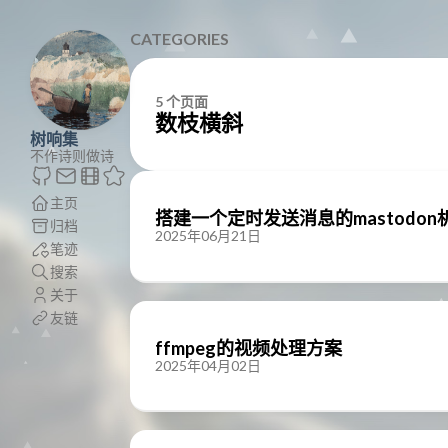
CATEGORIES
5 个页面
数枝横斜
树响集
不作诗则做诗
主页
搭建一个定时发送消息的mastodon
归档
2025年06月21日
笔迹
搜索
关于
友链
ffmpeg的视频处理方案
2025年04月02日